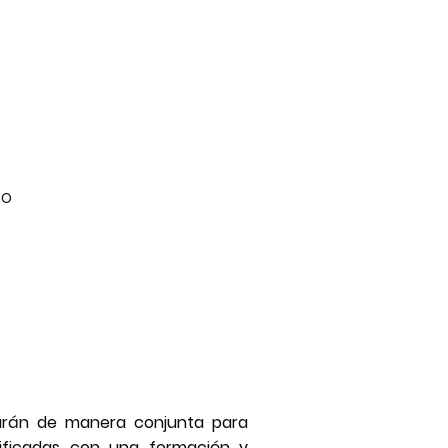
TO
jarán de manera conjunta para
alificadas con una formación y